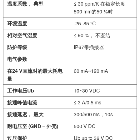
温度系数，
典型
≤ 30 ppm/K 在额定长度
500 mm的50 %时
环境温度
-25..85 °C
相对空气湿度
≤ 90 %， 不凝结
防护等级
IP67带插接器
电气参数
在
24 V
直流时的最大耗电
60 mA~120 mA
量
工作电压
Ub
10~30 VDC
接通峰值电流
≤ 3 A/0.5 ms
接通延迟，
最大
300/500 ms，10s
耐电压至
(
GND
–
外壳
)
500 V DC
过压保护
Ub up to 36 V DC