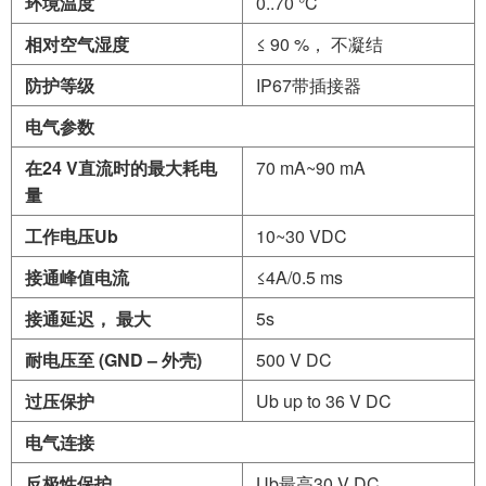
环境温度
0..70 °C
相对空气湿度
≤ 90 %， 不凝结
防护等级
IP67带插接器
电气参数
在
24 V
直流时的最大耗电
70 mA~90 mA
量
工作电压
Ub
10~30 VDC
接通峰值电流
≤4A/0.5 ms
接通延迟，
最大
5s
耐电压至
(
GND
–
外壳
)
500 V DC
过压保护
Ub up to 36 V DC
电气连接
反极性保护
Ub最高30 V DC